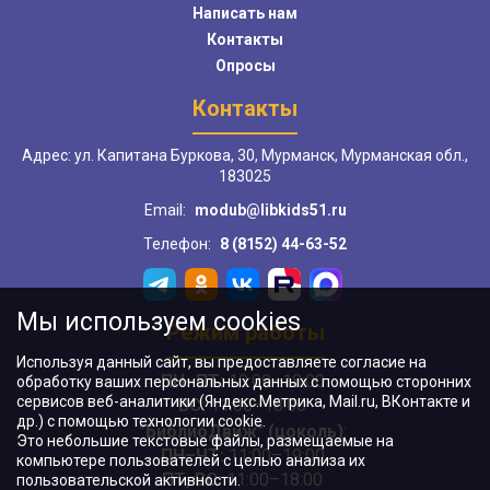
Написать нам
Контакты
Опросы
Контакты
Адрес: ул. Капитана Буркова, 30, Мурманск, Мурманская обл.,
183025
Email:
modub@libkids51.ru
Телефон:
8 (8152) 44-63-52
Мы используем cookies
Режим работы
Используя данный сайт, вы предоставляете согласие на
ПН–ПТ:
10:00–18:00
обработку ваших персональных данных с помощью сторонних
сервисов веб-аналитики (Яндекс.Метрика, Mail.ru, ВКонтакте и
ВС:
11:00–18:00
др.) с помощью технологии cookie.
"БиблиоДвиж" (цоколь)
:
Это небольшие текстовые файлы, размещаемые на
ПН–ЧТ
:
11:00–19:00
компьютере пользователей с целью анализа их
ПТ, ВС:
11:00–18:00
пользовательской активности.