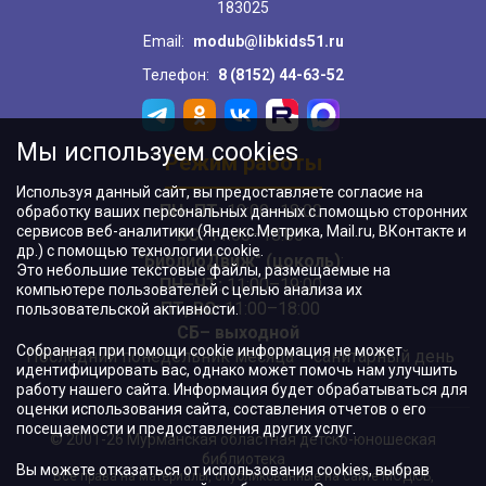
183025
Email:
modub@libkids51.ru
Телефон:
8 (8152) 44-63-52
Мы используем cookies
Режим работы
Используя данный сайт, вы предоставляете согласие на
ПН–ПТ:
10:00–18:00
обработку ваших персональных данных с помощью сторонних
сервисов веб-аналитики (Яндекс.Метрика, Mail.ru, ВКонтакте и
ВС:
11:00–18:00
др.) с помощью технологии cookie.
"БиблиоДвиж" (цоколь)
:
Это небольшие текстовые файлы, размещаемые на
ПН–ЧТ
:
11:00–19:00
компьютере пользователей с целью анализа их
ПТ, ВС:
11:00–18:00
пользовательской активности.
СБ– выходной
Собранная при помощи cookie информация не может
Последний понедельник месяца – санитарный день
идентифицировать вас, однако может помочь нам улучшить
работу нашего сайта. Информация будет обрабатываться для
оценки использования сайта, составления отчетов о его
посещаемости и предоставления других услуг.
© 2001-26 Мурманская областная детско-юношеская
библиотека
Вы можете отказаться от использования cookies, выбрав
Все права на материалы, опубликованные на сайте МОДЮБ,