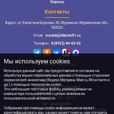
Опросы
Контакты
Адрес: ул. Капитана Буркова, 30, Мурманск, Мурманская обл.,
183025
Email:
modub@libkids51.ru
Телефон:
8 (8152) 44-63-52
Мы используем cookies
Режим работы
Используя данный сайт, вы предоставляете согласие на
ПН–ПТ:
10:00–18:00
обработку ваших персональных данных с помощью сторонних
сервисов веб-аналитики (Яндекс.Метрика, Mail.ru, ВКонтакте и
ВС:
11:00–18:00
др.) с помощью технологии cookie.
"БиблиоДвиж" (цоколь)
:
Это небольшие текстовые файлы, размещаемые на
ПН–ЧТ
:
11:00–19:00
компьютере пользователей с целью анализа их
ПТ, ВС:
11:00–18:00
пользовательской активности.
СБ– выходной
Собранная при помощи cookie информация не может
Последний понедельник месяца – санитарный день
идентифицировать вас, однако может помочь нам улучшить