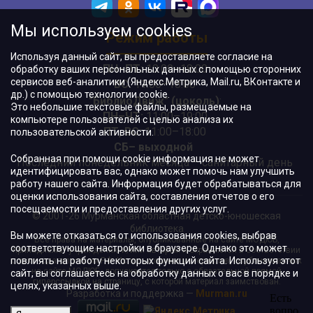
Мы используем cookies
Режим работы
Используя данный сайт, вы предоставляете согласие на
ПН–ПТ:
10:00–18:00
обработку ваших персональных данных с помощью сторонних
сервисов веб-аналитики (Яндекс.Метрика, Mail.ru, ВКонтакте и
ВС:
11:00–18:00
др.) с помощью технологии cookie.
"БиблиоДвиж" (цоколь)
:
Это небольшие текстовые файлы, размещаемые на
ПН–ЧТ
:
11:00–19:00
компьютере пользователей с целью анализа их
ПТ, ВС:
11:00–18:00
пользовательской активности.
СБ– выходной
Собранная при помощи cookie информация не может
Последний понедельник месяца – санитарный день
идентифицировать вас, однако может помочь нам улучшить
работу нашего сайта. Информация будет обрабатываться для
оценки использования сайта, составления отчетов о его
посещаемости и предоставления других услуг.
© 2001-26 Мурманская областная детско-юношеская
библиотека
Вы можете отказаться от использования cookies, выбрав
Все права на материалы, опубликованные на сайте МОДЮБ,
соответствующие настройки в браузере. Однако это может
принадлежат учреждению и/или авторам и охраняются в соответствии
повлиять на работу некоторых функций сайта. Используя этот
с законодательством РФ. Использование материалов, опубликованных
на сайте МОДЮБ, допускается только с обязательной прямой
сайт, вы соглашаетесь на обработку данных о вас в порядке и
гиперссылкой на страницу, с которой материал заимствован.
целях, указанных выше.
Разработка и поддержка —
Murman.ru