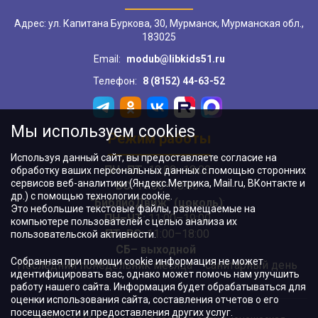
Адрес: ул. Капитана Буркова, 30, Мурманск, Мурманская обл.,
183025
Email:
modub@libkids51.ru
Телефон:
8 (8152) 44-63-52
Мы используем cookies
Режим работы
Используя данный сайт, вы предоставляете согласие на
ПН–ПТ:
10:00–18:00
обработку ваших персональных данных с помощью сторонних
сервисов веб-аналитики (Яндекс.Метрика, Mail.ru, ВКонтакте и
ВС:
11:00–18:00
др.) с помощью технологии cookie.
"БиблиоДвиж" (цоколь)
:
Это небольшие текстовые файлы, размещаемые на
ПН–ЧТ
:
11:00–19:00
компьютере пользователей с целью анализа их
ПТ, ВС:
11:00–18:00
пользовательской активности.
СБ– выходной
Собранная при помощи cookie информация не может
Последний понедельник месяца – санитарный день
идентифицировать вас, однако может помочь нам улучшить
работу нашего сайта. Информация будет обрабатываться для
оценки использования сайта, составления отчетов о его
посещаемости и предоставления других услуг.