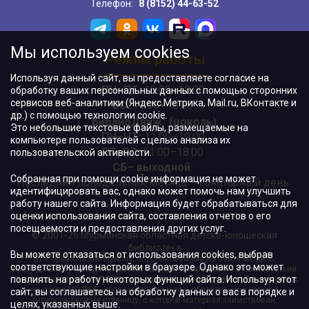
Телефон:
8 (8152) 44-63-52
Мы используем cookies
Режим работы
Используя данный сайт, вы предоставляете согласие на
ПН–ПТ:
10:00–18:00
обработку ваших персональных данных с помощью сторонних
сервисов веб-аналитики (Яндекс.Метрика, Mail.ru, ВКонтакте и
ВС:
11:00–18:00
др.) с помощью технологии cookie.
"БиблиоДвиж" (цоколь)
:
Это небольшие текстовые файлы, размещаемые на
ПН–ЧТ
:
11:00–19:00
компьютере пользователей с целью анализа их
ПТ, ВС:
11:00–18:00
пользовательской активности.
СБ– выходной
Собранная при помощи cookie информация не может
Последний понедельник месяца – санитарный день
идентифицировать вас, однако может помочь нам улучшить
работу нашего сайта. Информация будет обрабатываться для
оценки использования сайта, составления отчетов о его
посещаемости и предоставления других услуг.
© 2001-26 Мурманская областная детско-юношеская
библиотека
Вы можете отказаться от использования cookies, выбрав
Все права на материалы, опубликованные на сайте МОДЮБ,
соответствующие настройки в браузере. Однако это может
принадлежат учреждению и/или авторам и охраняются в соответствии
повлиять на работу некоторых функций сайта. Используя этот
с законодательством РФ. Использование материалов, опубликованных
на сайте МОДЮБ, допускается только с обязательной прямой
сайт, вы соглашаетесь на обработку данных о вас в порядке и
гиперссылкой на страницу, с которой материал заимствован.
целях, указанных выше.