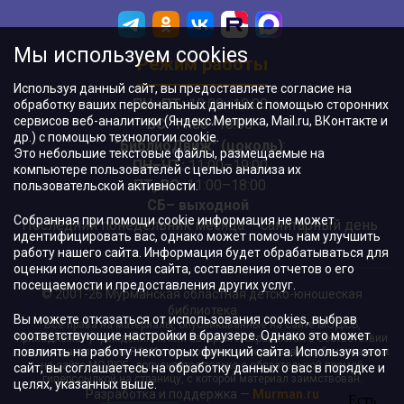
Мы используем cookies
Режим работы
Используя данный сайт, вы предоставляете согласие на
ПН–ПТ:
10:00–18:00
обработку ваших персональных данных с помощью сторонних
сервисов веб-аналитики (Яндекс.Метрика, Mail.ru, ВКонтакте и
ВС:
11:00–18:00
др.) с помощью технологии cookie.
"БиблиоДвиж" (цоколь)
:
Это небольшие текстовые файлы, размещаемые на
ПН–ЧТ
:
11:00–19:00
компьютере пользователей с целью анализа их
ПТ, ВС:
11:00–18:00
пользовательской активности.
СБ– выходной
Собранная при помощи cookie информация не может
Последний понедельник месяца – санитарный день
идентифицировать вас, однако может помочь нам улучшить
работу нашего сайта. Информация будет обрабатываться для
оценки использования сайта, составления отчетов о его
посещаемости и предоставления других услуг.
© 2001-26 Мурманская областная детско-юношеская
библиотека
Вы можете отказаться от использования cookies, выбрав
Все права на материалы, опубликованные на сайте МОДЮБ,
соответствующие настройки в браузере. Однако это может
принадлежат учреждению и/или авторам и охраняются в соответствии
повлиять на работу некоторых функций сайта. Используя этот
с законодательством РФ. Использование материалов, опубликованных
на сайте МОДЮБ, допускается только с обязательной прямой
сайт, вы соглашаетесь на обработку данных о вас в порядке и
гиперссылкой на страницу, с которой материал заимствован.
целях, указанных выше.
Разработка и поддержка —
Murman.ru