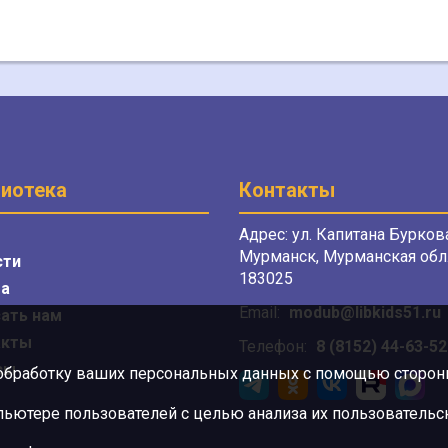
иотека
Контакты
Адрес: ул. Капитана Буркова
Мурманск, Мурманская обл.
сти
183025
а
Email:
modub@libkids51.ru
ать нам
акты
Телефон:
8 (8152) 44-63-52
сы
 обработку ваших персональных данных с помощью сторонни
ютере пользователей с целью анализа их пользовательск