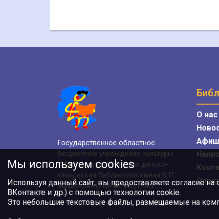
Библ
О нас
Ново
Афиш
Государственное областное
бюджетное учреждение культуры
Напис
Мы используем cookies
«Мурманская областная детско-
Конт
юношеская библиотека имени В.П.
Опро
Используя данный сайт, вы предоставляете согласие на
Махаевой» (ГОБУК МОДЮБ)
ВКонтакте и др.) с помощью технологии cookie.
Это небольшие текстовые файлы, размещаемые на компь