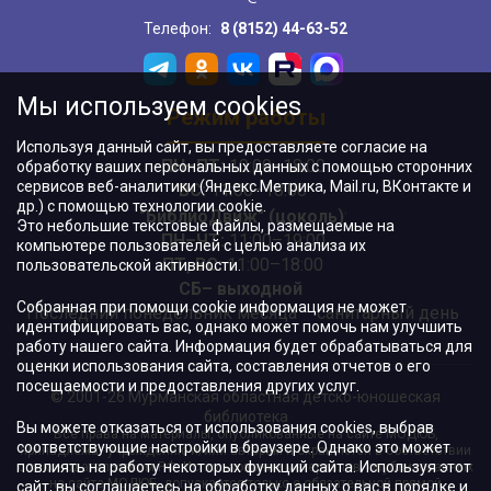
Телефон:
8 (8152) 44-63-52
Мы используем cookies
Режим работы
Используя данный сайт, вы предоставляете согласие на
ПН–ПТ:
10:00–18:00
обработку ваших персональных данных с помощью сторонних
сервисов веб-аналитики (Яндекс.Метрика, Mail.ru, ВКонтакте и
ВС:
11:00–18:00
др.) с помощью технологии cookie.
"БиблиоДвиж" (цоколь)
:
Это небольшие текстовые файлы, размещаемые на
ПН–ЧТ
:
11:00–19:00
компьютере пользователей с целью анализа их
ПТ, ВС:
11:00–18:00
пользовательской активности.
СБ– выходной
Собранная при помощи cookie информация не может
Последний понедельник месяца – санитарный день
идентифицировать вас, однако может помочь нам улучшить
работу нашего сайта. Информация будет обрабатываться для
оценки использования сайта, составления отчетов о его
посещаемости и предоставления других услуг.
© 2001-26 Мурманская областная детско-юношеская
библиотека
Вы можете отказаться от использования cookies, выбрав
Все права на материалы, опубликованные на сайте МОДЮБ,
соответствующие настройки в браузере. Однако это может
принадлежат учреждению и/или авторам и охраняются в соответствии
повлиять на работу некоторых функций сайта. Используя этот
с законодательством РФ. Использование материалов, опубликованных
на сайте МОДЮБ, допускается только с обязательной прямой
сайт, вы соглашаетесь на обработку данных о вас в порядке и