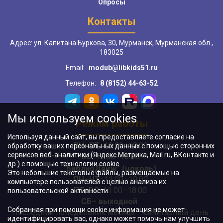
Опросы
Контакты
Адрес: ул. Капитана Буркова, 30, Мурманск, Мурманская обл.,
183025
Email:
modub@libkids51.ru
Телефон:
8 (8152) 44-63-52
Мы используем cookies
Режим работы
Используя данный сайт, вы предоставляете согласие на
ПН–ПТ:
10:00–18:00
обработку ваших персональных данных с помощью сторонних
сервисов веб-аналитики (Яндекс.Метрика, Mail.ru, ВКонтакте и
ВС:
11:00–18:00
др.) с помощью технологии cookie.
"БиблиоДвиж" (цоколь)
:
Это небольшие текстовые файлы, размещаемые на
ПН–ЧТ
:
11:00–19:00
компьютере пользователей с целью анализа их
ПТ, ВС:
11:00–18:00
пользовательской активности.
СБ– выходной
Собранная при помощи cookie информация не может
Последний понедельник месяца – санитарный день
идентифицировать вас, однако может помочь нам улучшить