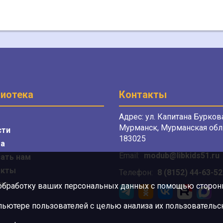
иотека
Контакты
Адрес: ул. Капитана Буркова
Мурманск, Мурманская обл.
сти
183025
а
Email:
modub@libkids51.ru
ать нам
акты
Телефон:
8 (8152) 44-63-52
сы
 обработку ваших персональных данных с помощью сторонни
ютере пользователей с целью анализа их пользовательск