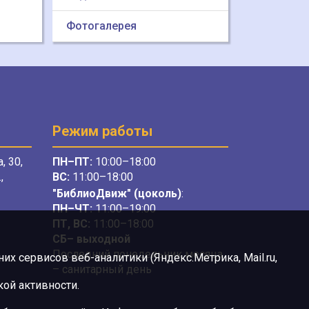
Фотогалерея
Режим работы
, 30,
ПН–ПТ:
10:00–18:00
,
ВС:
11:00–18:00
"БиблиоДвиж" (цоколь)
:
ПН–ЧТ
:
11:00–19:00
ПТ, ВС:
11:00–18:00
СБ– выходной
Последний понедельник месяца
х сервисов веб-аналитики (Яндекс.Метрика, Mail.ru,
– санитарный день
ой активности.