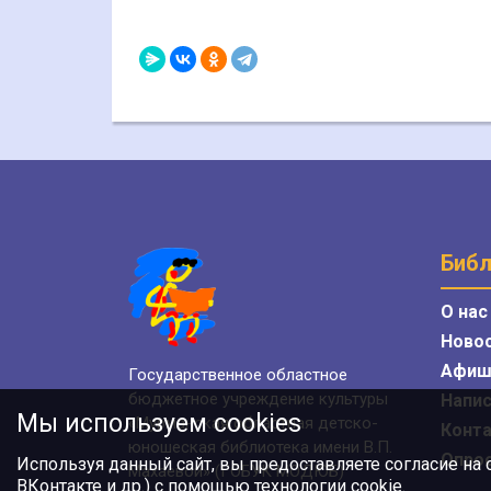
Библ
О нас
Ново
Афиш
Государственное областное
бюджетное учреждение культуры
Напис
Мы используем cookies
«Мурманская областная детско-
Конт
юношеская библиотека имени В.П.
Опро
Используя данный сайт, вы предоставляете согласие на
Махаевой» (ГОБУК МОДЮБ)
ВКонтакте и др.) с помощью технологии cookie.