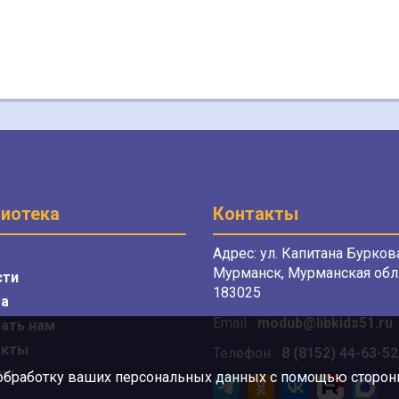
иотека
Контакты
Адрес: ул. Капитана Буркова
Мурманск, Мурманская обл.
сти
183025
а
Email:
modub@libkids51.ru
ать нам
акты
Телефон:
8 (8152) 44-63-52
сы
 обработку ваших персональных данных с помощью сторонни