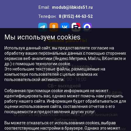
Email:
modub@libkids51.ru
Телефон:
8 (8152) 44-63-52
Мы используем cookies
Режим работы
Используя данный сайт, вы предоставляете согласие на
ПН–ПТ:
10:00–18:00
обработку ваших персональных данных с помощью сторонних
сервисов веб-аналитики (Яндекс.Метрика, Mail.ru, ВКонтакте и
ВС:
11:00–18:00
др.) с помощью технологии cookie.
"БиблиоДвиж" (цоколь)
:
Это небольшие текстовые файлы, размещаемые на
ПН–ЧТ
:
11:00–19:00
компьютере пользователей с целью анализа их
ПТ, ВС:
11:00–18:00
пользовательской активности.
СБ– выходной
Собранная при помощи cookie информация не может
Последний понедельник месяца – санитарный день
идентифицировать вас, однако может помочь нам улучшить
работу нашего сайта. Информация будет обрабатываться для
оценки использования сайта, составления отчетов о его
посещаемости и предоставления других услуг.
© 2001-26 Мурманская областная детско-юношеская
библиотека
Вы можете отказаться от использования cookies, выбрав
Все права на материалы, опубликованные на сайте МОДЮБ,
соответствующие настройки в браузере. Однако это может
принадлежат учреждению и/или авторам и охраняются в соответствии