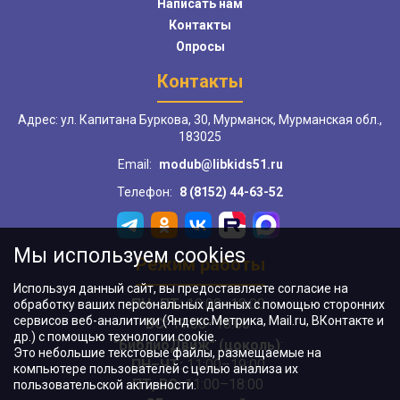
Написать нам
Контакты
Опросы
Контакты
Адрес: ул. Капитана Буркова, 30, Мурманск, Мурманская обл.,
183025
Email:
modub@libkids51.ru
Телефон:
8 (8152) 44-63-52
Мы используем cookies
Режим работы
Используя данный сайт, вы предоставляете согласие на
ПН–ПТ:
10:00–18:00
обработку ваших персональных данных с помощью сторонних
сервисов веб-аналитики (Яндекс.Метрика, Mail.ru, ВКонтакте и
ВС:
11:00–18:00
др.) с помощью технологии cookie.
"БиблиоДвиж" (цоколь)
:
Это небольшие текстовые файлы, размещаемые на
ПН–ЧТ
:
11:00–19:00
компьютере пользователей с целью анализа их
ПТ, ВС:
11:00–18:00
пользовательской активности.