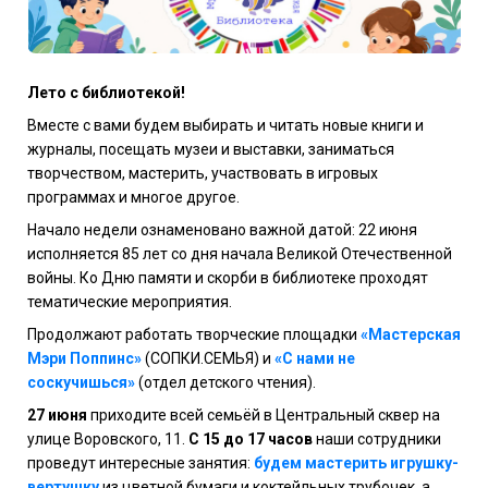
Лето с библиотекой!
Вместе с вами будем выбирать и читать новые книги и
журналы, посещать музеи и выставки, заниматься
творчеством, мастерить, участвовать в игровых
программах и многое другое.
Начало недели ознаменовано важной датой: 22 июня
исполняется 85 лет со дня начала Великой Отечественной
войны. Ко Дню памяти и скорби в библиотеке проходят
тематические мероприятия.
Продолжают работать творческие площадки
«Мастерская
Мэри Поппинс»
(СОПКИ.СЕМЬЯ) и
«С нами не
соскучишься»
(отдел детского чтения).
27 июня
приходите всей семьёй в Центральный сквер на
улице Воровского, 11.
С 15 до 17 часов
наши сотрудники
проведут интересные занятия:
будем мастерить игрушку-
вертушку
из цветной бумаги и коктейльных трубочек, а