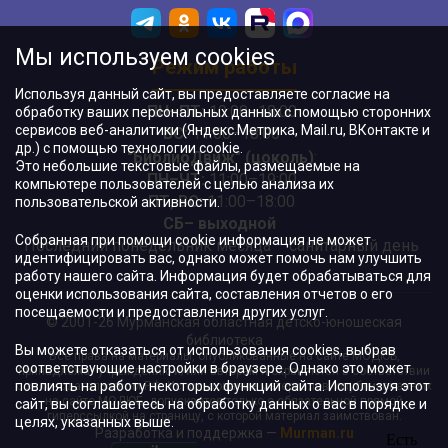
Мы используем cookies
Режим работы
Используя данный сайт, вы предоставляете согласие на
ПН–ПТ:
10:00–18:00
обработку ваших персональных данных с помощью сторонних
сервисов веб-аналитики (Яндекс.Метрика, Mail.ru, ВКонтакте и
ВС:
11:00–18:00
др.) с помощью технологии cookie.
"БиблиоДвиж" (цоколь)
:
Это небольшие текстовые файлы, размещаемые на
ПН–ЧТ
:
11:00–19:00
компьютере пользователей с целью анализа их
ПТ, ВС:
11:00–18:00
пользовательской активности.
СБ– выходной
Собранная при помощи cookie информация не может
Последний понедельник месяца – санитарный день
идентифицировать вас, однако может помочь нам улучшить
работу нашего сайта. Информация будет обрабатываться для
оценки использования сайта, составления отчетов о его
посещаемости и предоставления других услуг.
© 2001-26 Мурманская областная детско-юношеская
библиотека
Вы можете отказаться от использования cookies, выбрав
Все права на материалы, опубликованные на сайте МОДЮБ,
соответствующие настройки в браузере. Однако это может
принадлежат учреждению и/или авторам и охраняются в соответствии
повлиять на работу некоторых функций сайта. Используя этот
с законодательством РФ. Использование материалов, опубликованных
на сайте МОДЮБ, допускается только с обязательной прямой
сайт, вы соглашаетесь на обработку данных о вас в порядке и
гиперссылкой на страницу, с которой материал заимствован.
целях, указанных выше.
Разработка и поддержка —
Murman.ru