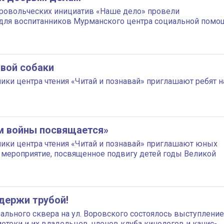
ровольческих инициатив «Наше дело» провели
 для воспитанников Мурманского центра социальной помо
вой собаки
ники центра чтения «Читай и познавай» приглашают ребят н
м войны посвящается»
ники центра чтения «Читай и познавай» приглашают юных
 мероприятие, посвященное подвигу детей годы Великой
держи трубой!
ального сквера на ул. Воровского состоялось выступление
отеки и их владельцев, членов клуба кинологов и канис-