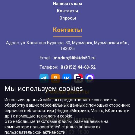
Написать нам
Контакты
Опросы
Контакты
Адрес: ул. Капитана Буркова, 30, Мурманск, Мурманская обл.,
183025
Email:
modub@libkids51.ru
Телефон:
8 (8152) 44-63-52
Мы используем cookies
Режим работы
Используя данный сайт, вы предоставляете согласие на
ПН–ПТ:
10:00–18:00
обработку ваших персональных данных с помощью сторонних
сервисов веб-аналитики (Яндекс.Метрика, Mail.ru, ВКонтакте и
ВС:
11:00–18:00
др.) с помощью технологии cookie.
"БиблиоДвиж" (цоколь)
:
Это небольшие текстовые файлы, размещаемые на
ПН–ЧТ
:
11:00–19:00
компьютере пользователей с целью анализа их
ПТ, ВС:
11:00–18:00
пользовательской активности.