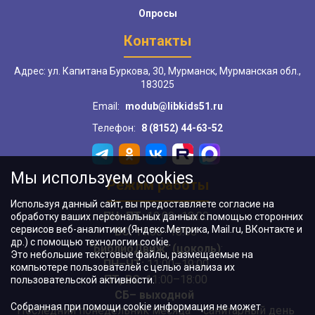
Опросы
Контакты
Адрес: ул. Капитана Буркова, 30, Мурманск, Мурманская обл.,
183025
Email:
modub@libkids51.ru
Телефон:
8 (8152) 44-63-52
Мы используем cookies
Режим работы
Используя данный сайт, вы предоставляете согласие на
ПН–ПТ:
10:00–18:00
обработку ваших персональных данных с помощью сторонних
сервисов веб-аналитики (Яндекс.Метрика, Mail.ru, ВКонтакте и
ВС:
11:00–18:00
др.) с помощью технологии cookie.
"БиблиоДвиж" (цоколь)
:
Это небольшие текстовые файлы, размещаемые на
ПН–ЧТ
:
11:00–19:00
компьютере пользователей с целью анализа их
ПТ, ВС:
11:00–18:00
пользовательской активности.
СБ– выходной
Собранная при помощи cookie информация не может
Последний понедельник месяца – санитарный день