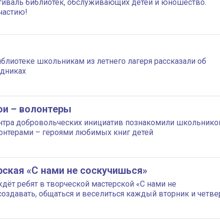
иваль библиотек, обслуживающих детей и юношество.
частию!
ы
блиотеке школьникам из летнего лагеря рассказали об
здниках
ои – волонтеры
нтра добровольческих инициатив познакомили школьнико
лонтерами – героями любимых книг детей
рская «С нами не соскучишься»
ждёт ребят в творческой мастерской «С нами не
создавать, общаться и веселиться каждый вторник и четве