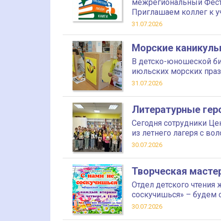
межрегиональный Фест
Приглашаем коллег к у
31.07.2026
Морские каникул
В детско-юношеской би
июльских морских пра
31.07.2026
Литературные гер
Сегодня сотрудники Це
из летнего лагеря с во
30.07.2026
Творческая масте
Отдел детского чтения 
соскучишься» – будем 
30.07.2026