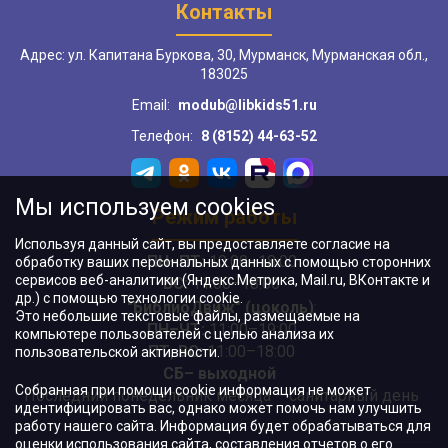
Контакты
Адрес: ул. Капитана Буркова, 30, Мурманск, Мурманская обл.,
183025
Email:
modub@libkids51.ru
Телефон:
8 (8152) 44-63-52
Мы используем cookies
Режим работы
Используя данный сайт, вы предоставляете согласие на
ПН–ПТ:
10:00–18:00
обработку ваших персональных данных с помощью сторонних
сервисов веб-аналитики (Яндекс.Метрика, Mail.ru, ВКонтакте и
ВС:
11:00–18:00
др.) с помощью технологии cookie.
"БиблиоДвиж" (цоколь)
:
Это небольшие текстовые файлы, размещаемые на
ПН–ЧТ
:
11:00–19:00
компьютере пользователей с целью анализа их
ПТ, ВС:
11:00–18:00
пользовательской активности.
СБ– выходной
Собранная при помощи cookie информация не может
Последний понедельник месяца – санитарный день
идентифицировать вас, однако может помочь нам улучшить
работу нашего сайта. Информация будет обрабатываться для
оценки использования сайта, составления отчетов о его