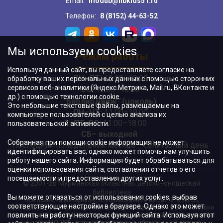
Email:
modub@libkids51.ru
Телефон:
8 (8152) 44-63-52
Мы используем cookies
Режим работы
Используя данный сайт, вы предоставляете согласие на
ПН–ПТ:
10:00–18:00
обработку ваших персональных данных с помощью сторонних
сервисов веб-аналитики (Яндекс.Метрика, Mail.ru, ВКонтакте и
ВС:
11:00–18:00
др.) с помощью технологии cookie.
"БиблиоДвиж" (цоколь)
:
Это небольшие текстовые файлы, размещаемые на
ПН–ЧТ
:
11:00–19:00
компьютере пользователей с целью анализа их
ПТ, ВС:
11:00–18:00
пользовательской активности.
СБ– выходной
Собранная при помощи cookie информация не может
Последний понедельник месяца – санитарный день
идентифицировать вас, однако может помочь нам улучшить
работу нашего сайта. Информация будет обрабатываться для
оценки использования сайта, составления отчетов о его
посещаемости и предоставления других услуг.
© 2001-26 Мурманская областная детско-юношеская
библиотека
Вы можете отказаться от использования cookies, выбрав
Все права на материалы, опубликованные на сайте МОДЮБ,
соответствующие настройки в браузере. Однако это может
принадлежат учреждению и/или авторам и охраняются в соответствии
повлиять на работу некоторых функций сайта. Используя этот
с законодательством РФ. Использование материалов, опубликованных
на сайте МОДЮБ, допускается только с обязательной прямой