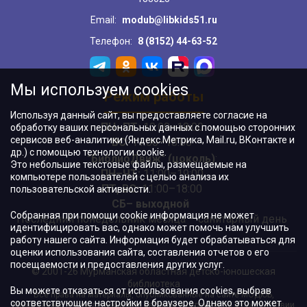
Email:
modub@libkids51.ru
Телефон:
8 (8152) 44-63-52
Мы используем cookies
Режим работы
Используя данный сайт, вы предоставляете согласие на
ПН–ПТ:
10:00–18:00
обработку ваших персональных данных с помощью сторонних
сервисов веб-аналитики (Яндекс.Метрика, Mail.ru, ВКонтакте и
ВС:
11:00–18:00
др.) с помощью технологии cookie.
"БиблиоДвиж" (цоколь)
:
Это небольшие текстовые файлы, размещаемые на
ПН–ЧТ
:
11:00–19:00
компьютере пользователей с целью анализа их
ПТ, ВС:
11:00–18:00
пользовательской активности.
СБ– выходной
Собранная при помощи cookie информация не может
Последний понедельник месяца – санитарный день
идентифицировать вас, однако может помочь нам улучшить
работу нашего сайта. Информация будет обрабатываться для
оценки использования сайта, составления отчетов о его
посещаемости и предоставления других услуг.
© 2001-26 Мурманская областная детско-юношеская
библиотека
Вы можете отказаться от использования cookies, выбрав
Все права на материалы, опубликованные на сайте МОДЮБ,
соответствующие настройки в браузере. Однако это может
принадлежат учреждению и/или авторам и охраняются в соответствии