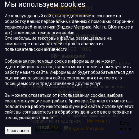
Мы используем cookies
Режим работы
Используя данный сайт, вы предоставляете согласие на
ПН–ПТ:
10:00–18:00
обработку ваших персональных данных с помощью сторонних
сервисов веб-аналитики (Яндекс.Метрика, Mail.ru, ВКонтакте и
ВС:
11:00–18:00
др.) с помощью технологии cookie.
"БиблиоДвиж" (цоколь)
:
Это небольшие текстовые файлы, размещаемые на
ПН–ЧТ
:
11:00–19:00
компьютере пользователей с целью анализа их
ПТ, ВС:
11:00–18:00
пользовательской активности.
СБ– выходной
Собранная при помощи cookie информация не может
Последний понедельник месяца – санитарный день
идентифицировать вас, однако может помочь нам улучшить
работу нашего сайта. Информация будет обрабатываться для
оценки использования сайта, составления отчетов о его
посещаемости и предоставления других услуг.
© 2001-26 Мурманская областная детско-юношеская
библиотека
Вы можете отказаться от использования cookies, выбрав
Все права на материалы, опубликованные на сайте МОДЮБ,
соответствующие настройки в браузере. Однако это может
принадлежат учреждению и/или авторам и охраняются в соответствии
повлиять на работу некоторых функций сайта. Используя этот
с законодательством РФ. Использование материалов, опубликованных
на сайте МОДЮБ, допускается только с обязательной прямой
сайт, вы соглашаетесь на обработку данных о вас в порядке и
гиперссылкой на страницу, с которой материал заимствован.
целях, указанных выше.
Разработка и поддержка —
Murman.ru
Я согласен