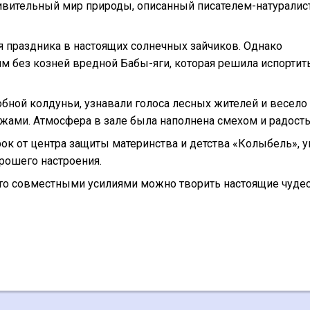
ивительный мир природы, описанный писателем-натуралис
я праздника в настоящих солнечных зайчиков. Однако
 без козней вредной Бабы-яги, которая решила испортит
обной колдуньи, узнавали голоса лесных жителей и весело
жами. Атмосфера в зале была наполнена смехом и радост
к от центра защиты материнства и детства «Колыбель», у
орошего настроения.
что совместными усилиями можно творить настоящие чудес