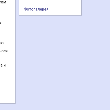
том
Фотогалерея
ь
ью.
нося
а и