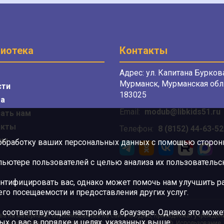
иотека
Контакты
Адрес: ул. Капитана Буркова
Мурманск, Мурманская обл.
сти
183025
а
Email:
modub@libkids51.ru
ать нам
акты
Телефон:
8 (8152) 44-63-52
сы
 обработку ваших персональных данных с помощью сторонни
ютере пользователей с целью анализа их пользовательск
нтифицировать вас, однако может помочь нам улучшить ра
 его посещаемости и предоставления других услуг.
 соответствующие настройки в браузере. Однако это может
ва на материалы, опубликованные на сайте МОДЮБ, принадлежат учрежден
ых о вас в порядке и целях, указанных выше.
орам и охраняются в соответствии с законодательством РФ. Использование