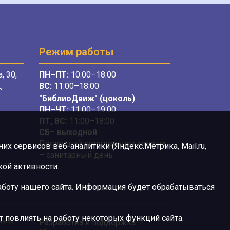
Режим работы
, 30,
ПН–ПТ:
10:00–18:00
,
ВС:
11:00–18:00
"БиблиоДвиж" (цоколь)
:
ПН–ЧТ
:
11:00–19:00
ПТ, ВС:
11:00–18:00
СБ– выходной
Последний понедельник месяца
х сервисов веб-аналитики (Яндекс.Метрика, Mail.ru,
– санитарный день
ой активности.
боту нашего сайта. Информация будет обрабатываться
 повлиять на работу некоторых функций сайта.
ию и/
Разработка и поддержка —