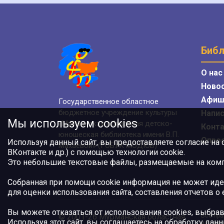
Библ
О нас
Ново
Афиш
Государственное областное
бюджетное учреждение культуры
Напис
Мы используем cookies
«Мурманская областная детско-
Конт
юношеская библиотека имени В.П.
Опро
Используя данный сайт, вы предоставляете согласие на
Махаевой» (ГОБУК МОДЮБ)
ВКонтакте и др.) с помощью технологии cookie.
Это небольшие текстовые файлы, размещаемые на компь
Собранная при помощи cookie информация не может иде
для оценки использования сайта, составления отчетов о
Вы можете отказаться от использования cookies, выбрав
© 2001-26 Мурманская областная
Все пра
Используя этот сайт, вы соглашаетесь на обработку данн
или авт