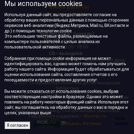
Мы используем cookies
Режим работы
Используя данный сайт, вы предоставляете согласие на
ПН–ПТ:
10:00–18:00
обработку ваших персональных данных с помощью сторонних
сервисов веб-аналитики (Яндекс.Метрика, Mail.ru, ВКонтакте и
ВС:
11:00–18:00
др.) с помощью технологии cookie.
"БиблиоДвиж" (цоколь)
:
Это небольшие текстовые файлы, размещаемые на
ПН–ЧТ
:
11:00–19:00
компьютере пользователей с целью анализа их
ПТ, ВС:
11:00–18:00
пользовательской активности.
СБ– выходной
Собранная при помощи cookie информация не может
Последний понедельник месяца – санитарный день
идентифицировать вас, однако может помочь нам улучшить
работу нашего сайта. Информация будет обрабатываться для
оценки использования сайта, составления отчетов о его
посещаемости и предоставления других услуг.
© 2001-26 Мурманская областная детско-юношеская
библиотека
Вы можете отказаться от использования cookies, выбрав
Все права на материалы, опубликованные на сайте МОДЮБ,
соответствующие настройки в браузере. Однако это может
принадлежат учреждению и/или авторам и охраняются в соответствии
повлиять на работу некоторых функций сайта. Используя этот
с законодательством РФ. Использование материалов, опубликованных
на сайте МОДЮБ, допускается только с обязательной прямой
сайт, вы соглашаетесь на обработку данных о вас в порядке и
гиперссылкой на страницу, с которой материал заимствован.
целях, указанных выше.
Разработка и поддержка —
Murman.ru
Я согласен