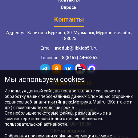
Контакты
Опросы
Контакты
Адрес: ул. Капитана Буркова, 30, Мурманск, Мурманская обл.,
183025
Email:
modub@libkids51.ru
Телефон:
8 (8152) 44-63-52
Мы используем cookies
Режим работы
Используя данный сайт, вы предоставляете согласие на
ПН–ПТ:
10:00–18:00
обработку ваших персональных данных с помощью сторонних
сервисов веб-аналитики (Яндекс.Метрика, Mail.ru, ВКонтакте и
ВС:
11:00–18:00
др.) с помощью технологии cookie.
"БиблиоДвиж" (цоколь)
:
Это небольшие текстовые файлы, размещаемые на
ПН–ЧТ
:
11:00–19:00
компьютере пользователей с целью анализа их
ПТ, ВС:
11:00–18:00
пользовательской активности.
СБ– выходной
Собранная при помощи cookie информация не может
Последний понедельник месяца – санитарный день