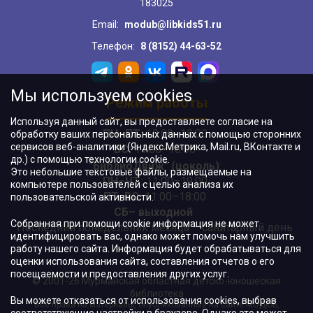
183025
Email:
modub@libkids51.ru
Телефон:
8 (8152) 44-63-52
Мы используем cookies
Режим работы
Используя данный сайт, вы предоставляете согласие на
ПН–ПТ:
10:00–18:00
обработку ваших персональных данных с помощью сторонних
сервисов веб-аналитики (Яндекс.Метрика, Mail.ru, ВКонтакте и
ВС:
11:00–18:00
др.) с помощью технологии cookie.
"БиблиоДвиж" (цоколь)
:
Это небольшие текстовые файлы, размещаемые на
ПН–ЧТ
:
11:00–19:00
компьютере пользователей с целью анализа их
ПТ, ВС:
11:00–18:00
пользовательской активности.
СБ– выходной
Собранная при помощи cookie информация не может
Последний понедельник месяца – санитарный день
идентифицировать вас, однако может помочь нам улучшить
работу нашего сайта. Информация будет обрабатываться для
оценки использования сайта, составления отчетов о его
посещаемости и предоставления других услуг.
© 2001-26 Мурманская областная детско-юношеская
библиотека
Вы можете отказаться от использования cookies, выбрав
Все права на материалы, опубликованные на сайте МОДЮБ,