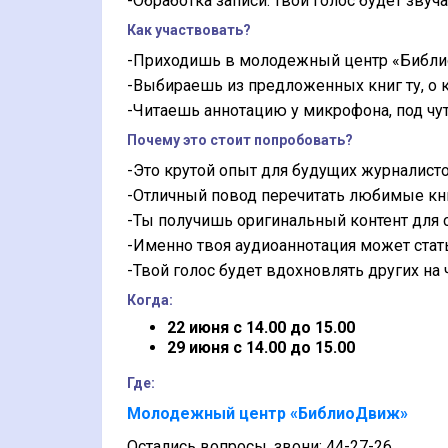
-Обработка записи: твой голос будет зву
Как участвовать?
-Приходишь в молодежный центр «Библ
-Выбираешь из предложенных книг ту, о к
-Читаешь аннотацию у микрофона, под ч
Почему это стоит попробовать?
-Это крутой опыт для будущих журналистов
-Отличный повод перечитать любимые кни
-Ты получишь оригинальный контент для 
-Именно твоя аудиоаннотация может стат
-Твой голос будет вдохновлять других на 
Когда:
22 июня с 14.00 до 15.00
29 июня с 14.00 до 15.00
Где:
Молодежный центр «БиблиоДвиж»
Остались вопросы, звони: 44-27-26