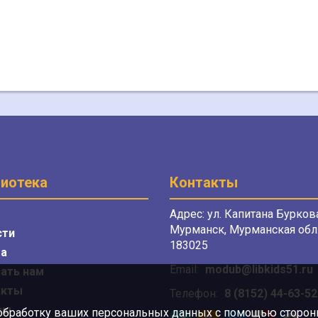
иотека
Контакты
Адрес: ул. Капитана Буркова
Мурманск, Мурманская обл.
сти
183025
а
Email:
modub@libkids51.ru
ать нам
акты
Телефон:
8 (8152) 44-63-52
сы
 обработку ваших персональных данных с помощью сторонни