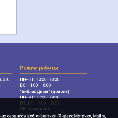
Режим работы
, 30,
ПН–ПТ:
10:00–18:00
,
ВС:
11:00–18:00
"БиблиоДвиж" (цоколь)
:
ПН–ЧТ
:
11:00–19:00
ПТ, ВС:
11:00–18:00
СБ– выходной
Последний понедельник месяца
х сервисов веб-аналитики (Яндекс.Метрика, Mail.ru,