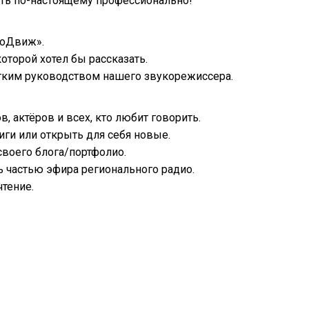
чать по-настоящему профессионально!
иоДвиж».
оторой хотел бы рассказать.
утким руководством нашего звукорежиссера.
, актёров и всех, кто любит говорить.
ги или открыть для себя новые.
своего блога/портфолио.
ь частью эфира регионального радио.
чтение.