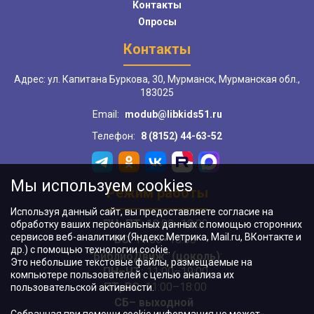
Контакты
Опросы
Контакты
Адрес: ул. Капитана Буркова, 30, Мурманск, Мурманская обл.,
183025
Email:
modub@libkids51.ru
Телефон:
8 (8152) 44-63-52
Мы используем cookies
Режим работы
Используя данный сайт, вы предоставляете согласие на
ПН–ПТ:
10:00–18:00
обработку ваших персональных данных с помощью сторонних
сервисов веб-аналитики (Яндекс.Метрика, Mail.ru, ВКонтакте и
ВС:
11:00–18:00
др.) с помощью технологии cookie.
"БиблиоДвиж" (цоколь)
:
Это небольшие текстовые файлы, размещаемые на
ПН–ЧТ
:
11:00–19:00
компьютере пользователей с целью анализа их
ПТ, ВС:
11:00–18:00
пользовательской активности.
СБ– выходной