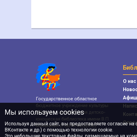
Библ
О нас
Ново
Афиш
Государственное областное
бюджетное учреждение культуры
Напис
Мы используем cookies
«Мурманская областная детско-
Конт
юношеская библиотека имени В.П.
Опро
Используя данный сайт, вы предоставляете согласие на
Махаевой» (ГОБУК МОДЮБ)
ВКонтакте и др.) с помощью технологии cookie.
Это небольшие текстовые файлы, размещаемые на компь