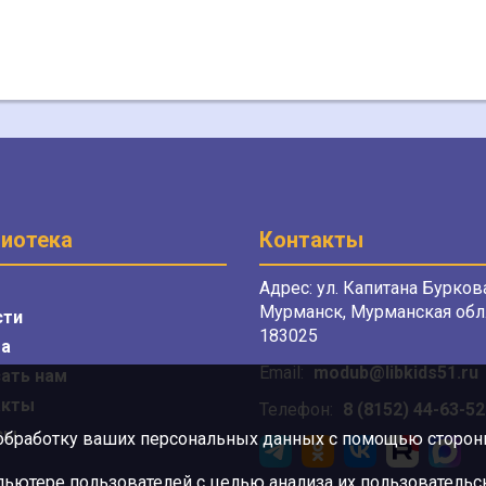
иотека
Контакты
Адрес: ул. Капитана Буркова
Мурманск, Мурманская обл.
сти
183025
а
Email:
modub@libkids51.ru
ать нам
акты
Телефон:
8 (8152) 44-63-52
сы
 обработку ваших персональных данных с помощью сторонни
ютере пользователей с целью анализа их пользовательск