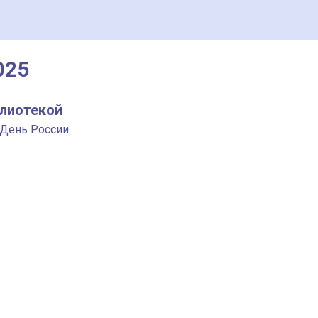
025
блиотекой
 День России