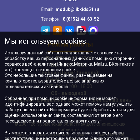
Email:
modub@libkids51.ru
Телефон:
8 (8152) 44-63-52
Мы используем cookies
Режим работы
Используя данный сайт, вы предоставляете согласие на
ПН–ПТ:
10:00–18:00
обработку ваших персональных данных с помощью сторонних
сервисов веб-аналитики (Яндекс.Метрика, Mail.ru, ВКонтакте и
ВС:
11:00–18:00
др.) с помощью технологии cookie.
"БиблиоДвиж" (цоколь)
:
Это небольшие текстовые файлы, размещаемые на
ПН–ЧТ
:
11:00–19:00
компьютере пользователей с целью анализа их
ПТ, ВС:
11:00–18:00
пользовательской активности.
СБ– выходной
Собранная при помощи cookie информация не может
Последний понедельник месяца – санитарный день
идентифицировать вас, однако может помочь нам улучшить
работу нашего сайта. Информация будет обрабатываться для
оценки использования сайта, составления отчетов о его
посещаемости и предоставления других услуг.
© 2001-26 Мурманская областная детско-юношеская
библиотека
Вы можете отказаться от использования cookies, выбрав
Все права на материалы, опубликованные на сайте МОДЮБ,
соответствующие настройки в браузере. Однако это может
принадлежат учреждению и/или авторам и охраняются в соответствии