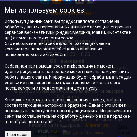
Мы используем cookies
Режим работы
Используя данный сайт, вы предоставляете согласие на
ПН–ПТ:
10:00–18:00
обработку ваших персональных данных с помощью сторонних
сервисов веб-аналитики (Яндекс.Метрика, Mail.ru, ВКонтакте и
ВС:
11:00–18:00
др.) с помощью технологии cookie.
"БиблиоДвиж" (цоколь)
:
Это небольшие текстовые файлы, размещаемые на
ПН–ЧТ
:
11:00–19:00
компьютере пользователей с целью анализа их
ПТ, ВС:
11:00–18:00
пользовательской активности.
СБ– выходной
Собранная при помощи cookie информация не может
Последний понедельник месяца – санитарный день
идентифицировать вас, однако может помочь нам улучшить
работу нашего сайта. Информация будет обрабатываться для
оценки использования сайта, составления отчетов о его
посещаемости и предоставления других услуг.
© 2001-26 Мурманская областная детско-юношеская
библиотека
Вы можете отказаться от использования cookies, выбрав
Все права на материалы, опубликованные на сайте МОДЮБ,
соответствующие настройки в браузере. Однако это может
принадлежат учреждению и/или авторам и охраняются в соответствии
повлиять на работу некоторых функций сайта. Используя этот
с законодательством РФ. Использование материалов, опубликованных
на сайте МОДЮБ, допускается только с обязательной прямой
сайт, вы соглашаетесь на обработку данных о вас в порядке и
гиперссылкой на страницу, с которой материал заимствован.
целях, указанных выше.
Разработка и поддержка —
Murman.ru
Я согласен