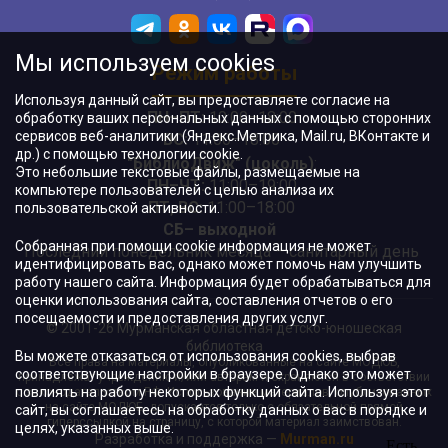
Мы используем cookies
Режим работы
Используя данный сайт, вы предоставляете согласие на
ПН–ПТ:
10:00–18:00
обработку ваших персональных данных с помощью сторонних
сервисов веб-аналитики (Яндекс.Метрика, Mail.ru, ВКонтакте и
ВС:
11:00–18:00
др.) с помощью технологии cookie.
"БиблиоДвиж" (цоколь)
:
Это небольшие текстовые файлы, размещаемые на
ПН–ЧТ
:
11:00–19:00
компьютере пользователей с целью анализа их
ПТ, ВС:
11:00–18:00
пользовательской активности.
СБ– выходной
Собранная при помощи cookie информация не может
Последний понедельник месяца – санитарный день
идентифицировать вас, однако может помочь нам улучшить
работу нашего сайта. Информация будет обрабатываться для
оценки использования сайта, составления отчетов о его
посещаемости и предоставления других услуг.
© 2001-26 Мурманская областная детско-юношеская
библиотека
Вы можете отказаться от использования cookies, выбрав
Все права на материалы, опубликованные на сайте МОДЮБ,
соответствующие настройки в браузере. Однако это может
принадлежат учреждению и/или авторам и охраняются в соответствии
повлиять на работу некоторых функций сайта. Используя этот
с законодательством РФ. Использование материалов, опубликованных
на сайте МОДЮБ, допускается только с обязательной прямой
сайт, вы соглашаетесь на обработку данных о вас в порядке и
гиперссылкой на страницу, с которой материал заимствован.
целях, указанных выше.
Разработка и поддержка —
Murman.ru