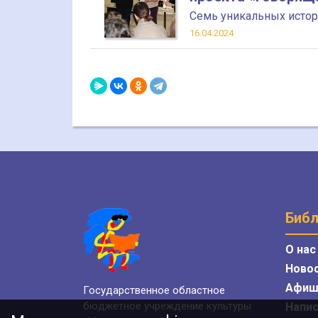
Семь уникальных истор
16.04.2024
Библ
О нас
Ново
Афиш
Государственное областное
бюджетное учреждение культуры
Напис