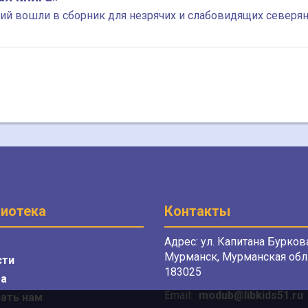
ий вошли в сборник для незрячих и слабовидящих северя
иотека
Контакты
Адрес: ул. Капитана Буркова
Мурманск, Мурманская обл.
сти
183025
а
Email:
modub@libkids51.ru
ать нам