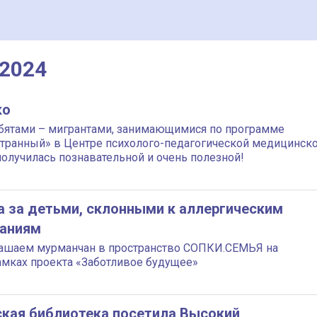
 2024
ко
ебятами – мигрантами, занимающимися по программе
странный» в Центре психолого-педагогической медицинск
олучилась познавательной и очень полезной!
а за детьми, склонными к аллергическим
ваниям
глашаем мурманчан в пространство СОПКИ.СЕМЬЯ на
амках проекта «Заботливое будущее»
кая библиотека посетила Высокий