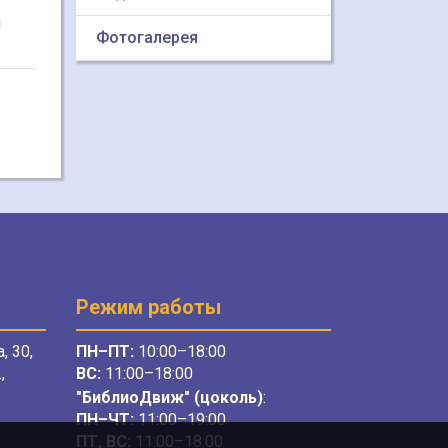
н
Фотогалерея
Режим работы
, 30,
ПН–ПТ:
10:00–18:00
,
ВС:
11:00–18:00
"БиблиоДвиж" (цоколь)
:
ПН–ЧТ
:
11:00–19:00
ПТ, ВС:
11:00–18:00