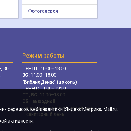
Фотогалерея
Режим работы
, 30,
ПН–ПТ:
10:00–18:00
,
ВС:
11:00–18:00
"БиблиоДвиж" (цоколь)
:
ПН–ЧТ
:
11:00–19:00
ПТ, ВС:
11:00–18:00
СБ– выходной
Последний понедельник месяца
х сервисов веб-аналитики (Яндекс.Метрика, Mail.ru,
– санитарный день
ой активности.