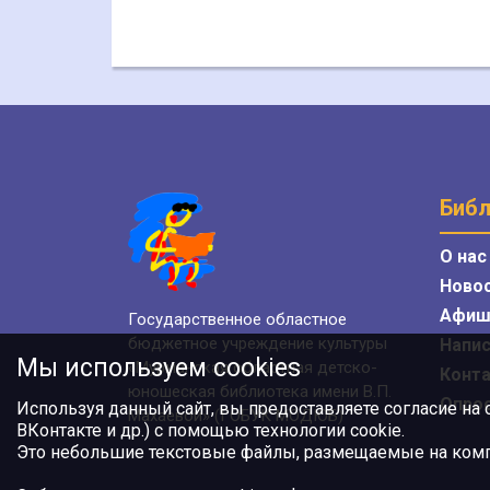
Библ
О нас
Ново
Афиш
Государственное областное
бюджетное учреждение культуры
Напис
Мы используем cookies
«Мурманская областная детско-
Конт
юношеская библиотека имени В.П.
Опро
Используя данный сайт, вы предоставляете согласие на
Махаевой» (ГОБУК МОДЮБ)
ВКонтакте и др.) с помощью технологии cookie.
Это небольшие текстовые файлы, размещаемые на компь