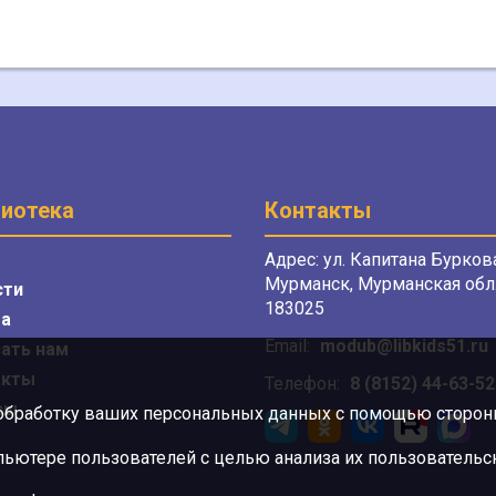
иотека
Контакты
Адрес: ул. Капитана Буркова
Мурманск, Мурманская обл.
сти
183025
а
Email:
modub@libkids51.ru
ать нам
акты
Телефон:
8 (8152) 44-63-52
сы
 обработку ваших персональных данных с помощью сторонни
ютере пользователей с целью анализа их пользовательск