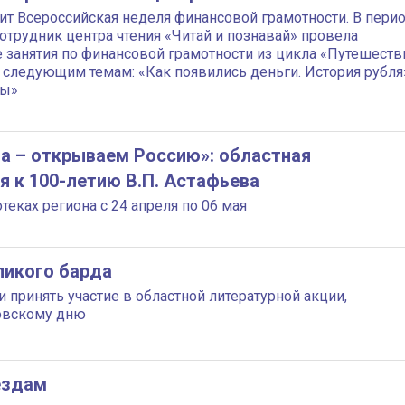
дит Всероссийская неделя финансовой грамотности. В пери
 сотрудник центра чтения «Читай и познавай» провела
 занятия по финансовой грамотности из цикла «Путешеств
о следующим темам: «Как появились деньги. История рубля
ны»
а – открываем Россию»: областная
я к 100-летию В.П. Астафьева
теках региона с 24 апреля по 06 мая
ликого барда
принять участие в областной литературной акции,
овскому дню
ёздам