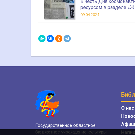
В честь Дня космонавт
ресурсом в разделе «Ж
09.04.2024
Библ
О нас
Ново
Афиш
Государственное областное
бюджетное учреждение культуры
Напис