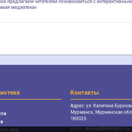
ики предлагаем читателям познакомиться с интерактивным
ивая медиатека»
иотека
Контакты
Адрес: ул. Капитана Буркова
Мурманск, Мурманская обл.
сти
183025
а
Email:
modub@libkids51.ru
ать нам