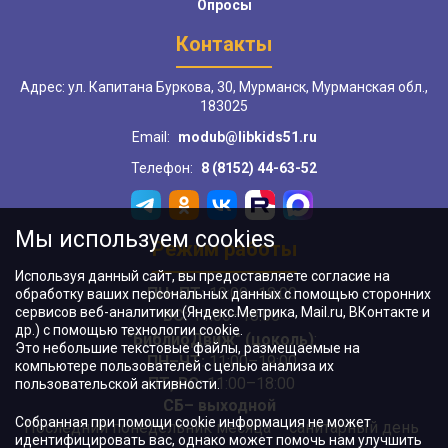
Опросы
Контакты
Адрес: ул. Капитана Буркова, 30, Мурманск, Мурманская обл.,
183025
Email:
modub@libkids51.ru
Телефон:
8 (8152) 44-63-52
Мы используем cookies
Режим работы
Используя данный сайт, вы предоставляете согласие на
ПН–ПТ:
10:00–18:00
обработку ваших персональных данных с помощью сторонних
сервисов веб-аналитики (Яндекс.Метрика, Mail.ru, ВКонтакте и
ВС:
11:00–18:00
др.) с помощью технологии cookie.
"БиблиоДвиж" (цоколь)
:
Это небольшие текстовые файлы, размещаемые на
ПН–ЧТ
:
11:00–19:00
компьютере пользователей с целью анализа их
ПТ, ВС:
11:00–18:00
пользовательской активности.
СБ– выходной
Собранная при помощи cookie информация не может
Последний понедельник месяца – санитарный день
идентифицировать вас, однако может помочь нам улучшить