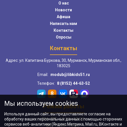
О нас
Новости
Афиша
Написать нам
Контакты
Опросы
Контакты
Адрес: ул. Капитана Буркова, 30, Мурманск, Мурманская обл.,
183025
Email:
modub@libkids51.ru
Телефон:
8 (8152) 44-63-52
Мы используем cookies
Режим работы
Используя данный сайт, вы предоставляете согласие на
ПН–ПТ:
10:00–18:00
обработку ваших персональных данных с помощью сторонних
сервисов веб-аналитики (Яндекс.Метрика, Mail.ru, ВКонтакте и
ВС:
11:00–18:00