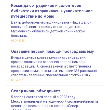
Команда сотрудников и волонтеров
библиотеки отправилась в увлекательное
путешествие по морю
Центр добровольческих инициатив «Наше дело»
вновь побывал в гостях у юных пациентов
Мурманской областной детской клинической
больницы
06.04.2023
Оказание первой помощи пострадавшему
Вчера в центре краеведения и страноведения
прошло занятие по оказанию первой помощи
пострадавшим. О своей важной и ответственной
профессии семиклассникам гимназии №5 рассказал
спасатель аварийно-спасательной службы ГОКУ
«Управления по ГОЧС и ПБ Мурманской области»
06.04.2023
Денис Синяков
Север вновь объединяет!
5 апреля состоялся первый в 2023 году
Межрегиональный методический онлайн-вебинар из
цикла профессиональных встреч «Север