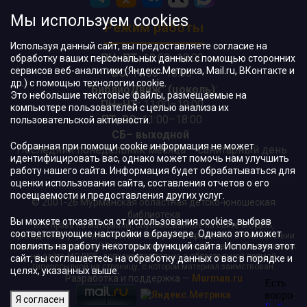
Мы используем cookies
Режим работы
Используя данный сайт, вы предоставляете согласие на
ПН–ПТ:
10:00–18:00
обработку ваших персональных данных с помощью сторонних
сервисов веб-аналитики (Яндекс.Метрика, Mail.ru, ВКонтакте и
ВС:
11:00–18:00
др.) с помощью технологии cookie.
"БиблиоДвиж" (цоколь)
:
Это небольшие текстовые файлы, размещаемые на
ПН–ЧТ
:
11:00–19:00
компьютере пользователей с целью анализа их
ПТ, ВС:
11:00–18:00
пользовательской активности.
СБ– выходной
Собранная при помощи cookie информация не может
Последний понедельник месяца – санитарный день
идентифицировать вас, однако может помочь нам улучшить
работу нашего сайта. Информация будет обрабатываться для
оценки использования сайта, составления отчетов о его
посещаемости и предоставления других услуг.
© 2001-26 Мурманская областная детско-юношеская
библиотека
Вы можете отказаться от использования cookies, выбрав
Все права на материалы, опубликованные на сайте МОДЮБ,
соответствующие настройки в браузере. Однако это может
принадлежат учреждению и/или авторам и охраняются в соответствии
повлиять на работу некоторых функций сайта. Используя этот
с законодательством РФ. Использование материалов, опубликованных
на сайте МОДЮБ, допускается только с обязательной прямой
сайт, вы соглашаетесь на обработку данных о вас в порядке и
гиперссылкой на страницу, с которой материал заимствован.
целях, указанных выше.
Разработка и поддержка —
Murman.ru
Я согласен