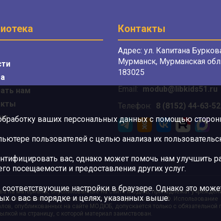
иотека
Контакты
Адрес: ул. Капитана Буркова
Мурманск, Мурманская обл.
сти
183025
а
Email:
modub@libkids51.ru
ать нам
акты
Телефон:
8 (8152) 44-63-52
сы
 обработку ваших персональных данных с помощью сторонни
ютере пользователей с целью анализа их пользовательск
нтифицировать вас, однако может помочь нам улучшить ра
 его посещаемости и предоставления других услуг.
 соответствующие настройки в браузере. Однако это может
ва на материалы, опубликованные на сайте МОДЮБ, принадлежат учрежден
ых о вас в порядке и целях, указанных выше.
орам и охраняются в соответствии с законодательством РФ. Использование
лов, опубликованных на сайте МОДЮБ, допускается только с обязательной
ылкой на страницу, с которой материал заимствован.