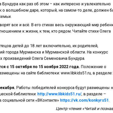
га Бундура как раз об этом – как интересно и увлекательно
к о волшебном даре, который, на самом-то деле, должен 
семьи.
орят все и всё. В его стихах весь окружающий мир ребен
ошением к жизни, к тем, кто рядом. Читайте стихи Олега
тецов детей до 18 лет включительно, их родителей,
й города Мурманска и Мурманской области. На конкурс
х произведений Олега Семеновича Бундура.
ся с 15 октября по 15 ноября 2022 года.
Положение о
змещены на сайте библиотеки: www.libkids51.ru, в разделе:
екабря.
Работы победителей конкурса будут размещены н
шеской библиотеки:
http://
www.
libkids51.
ru/
, в разделе –
в социальной сети «ВКонтакте»
https://vk.com/konkyrs51
.
Центр чтения «Читай и познав