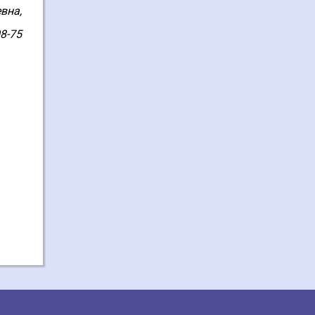
вна,
08-75