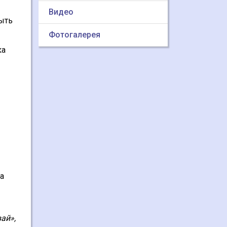
Видео
быть
Фотогалерея
ка
а
ай»,