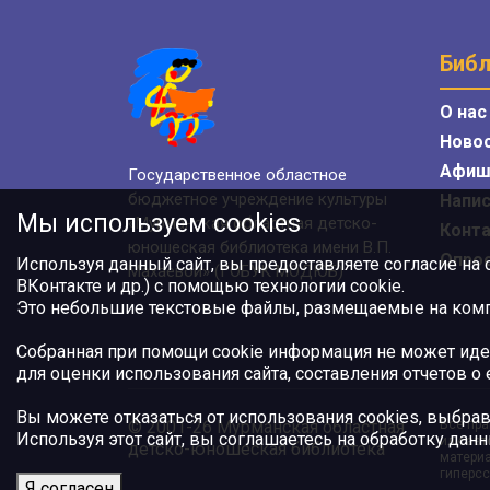
Библ
О нас
Ново
Афиш
Государственное областное
бюджетное учреждение культуры
Напис
Мы используем cookies
«Мурманская областная детско-
Конт
юношеская библиотека имени В.П.
Опро
Используя данный сайт, вы предоставляете согласие на
Махаевой» (ГОБУК МОДЮБ)
ВКонтакте и др.) с помощью технологии cookie.
Это небольшие текстовые файлы, размещаемые на компь
Собранная при помощи cookie информация не может иде
для оценки использования сайта, составления отчетов о
Вы можете отказаться от использования cookies, выбрав
© 2001-26 Мурманская областная
Все пра
Используя этот сайт, вы соглашаетесь на обработку данн
или авт
детско-юношеская библиотека
материа
гиперсс
Я согласен