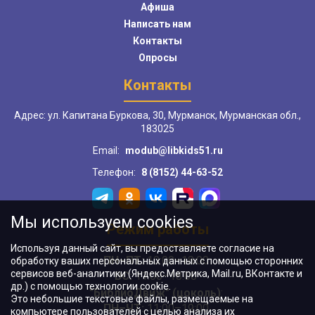
Афиша
Написать нам
Контакты
Опросы
Контакты
Адрес: ул. Капитана Буркова, 30, Мурманск, Мурманская обл.,
183025
Email:
modub@libkids51.ru
Телефон:
8 (8152) 44-63-52
Мы используем cookies
Режим работы
Используя данный сайт, вы предоставляете согласие на
ПН–ПТ:
10:00–18:00
обработку ваших персональных данных с помощью сторонних
сервисов веб-аналитики (Яндекс.Метрика, Mail.ru, ВКонтакте и
ВС:
11:00–18:00
др.) с помощью технологии cookie.
"БиблиоДвиж" (цоколь)
:
Это небольшие текстовые файлы, размещаемые на
ПН–ЧТ
:
11:00–19:00
компьютере пользователей с целью анализа их