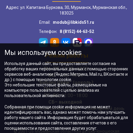
Адрес: ул. Капитана Буркова, 30, Мурманск, Мурманская обл.,
183025
Email:
modub@libkids51.ru
Телефон:
8 (8152) 44-63-52
Мы используем cookies
Режим работы
Используя данный сайт, вы предоставляете согласие на
ПН–ПТ:
10:00–18:00
обработку ваших персональных данных с помощью сторонних
сервисов веб-аналитики (Яндекс.Метрика, Mail.ru, ВКонтакте и
ВС:
11:00–18:00
др.) с помощью технологии cookie.
"БиблиоДвиж" (цоколь)
:
Это небольшие текстовые файлы, размещаемые на
ПН–ЧТ
:
11:00–19:00
компьютере пользователей с целью анализа их
ПТ, ВС:
11:00–18:00
пользовательской активности.
СБ– выходной
Собранная при помощи cookie информация не может
Последний понедельник месяца – санитарный день
идентифицировать вас, однако может помочь нам улучшить
работу нашего сайта. Информация будет обрабатываться для
оценки использования сайта, составления отчетов о его
посещаемости и предоставления других услуг.
© 2001-26 Мурманская областная детско-юношеская