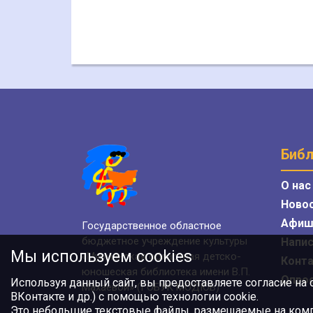
Библ
О нас
Ново
Афиш
Государственное областное
бюджетное учреждение культуры
Напис
Мы используем cookies
«Мурманская областная детско-
Конт
юношеская библиотека имени В.П.
Опро
Используя данный сайт, вы предоставляете согласие на
Махаевой» (ГОБУК МОДЮБ)
ВКонтакте и др.) с помощью технологии cookie.
Это небольшие текстовые файлы, размещаемые на компь