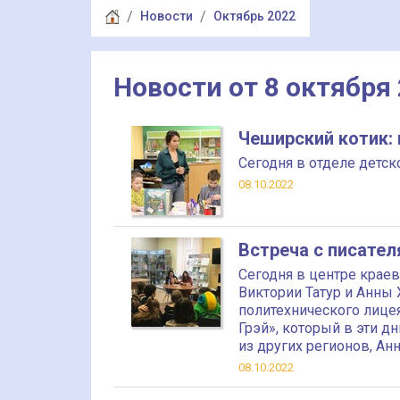
Новости
Октябрь 2022
Новости от 8 октября
Чеширский котик:
Сегодня в отделе детск
08.10.2022
Встреча с писате
Сегодня в центре крае
Виктории Татур и Анны
политехнического лицея
Грэй», который в эти д
из других регионов, Ан
Виктория Татур в Крас
08.10.2022