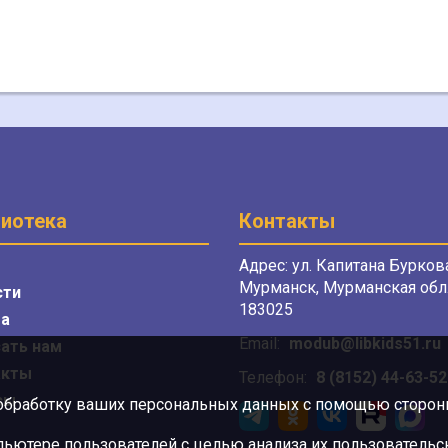
иотека
Контакты
Адрес: ул. Капитана Буркова
Мурманск, Мурманская обл.
сти
183025
а
Email:
modub@libkids51.ru
ать нам
акты
Телефон:
8 (8152) 44-63-52
сы
 обработку ваших персональных данных с помощью сторонни
ютере пользователей с целью анализа их пользовательск