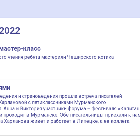
 2022
 мастер-класс
ого чтения ребята мастерили Чеширского котика
лями
ведения и страноведения прошла встреча писателей
 Харлановой с пятиклассниками Мурманского
. Анна и Виктория участники форума – фестиваля «Капитан
ни проходит в Мурманске. Обе писательницы приехали к на
на Харланова живет и работает в Липецке, а ее коллега
ногорске Московской области