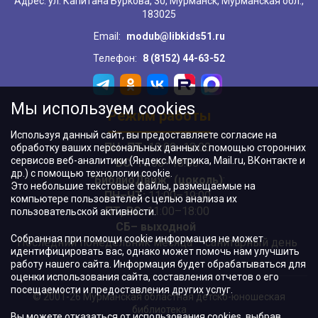
Адрес: ул. Капитана Буркова, 30, Мурманск, Мурманская обл.,
183025
Email:
modub@libkids51.ru
Телефон:
8 (8152) 44-63-52
Мы используем cookies
Режим работы
Используя данный сайт, вы предоставляете согласие на
ПН–ПТ:
10:00–18:00
обработку ваших персональных данных с помощью сторонних
сервисов веб-аналитики (Яндекс.Метрика, Mail.ru, ВКонтакте и
ВС:
11:00–18:00
др.) с помощью технологии cookie.
"БиблиоДвиж" (цоколь)
:
Это небольшие текстовые файлы, размещаемые на
ПН–ЧТ
:
11:00–19:00
компьютере пользователей с целью анализа их
ПТ, ВС:
11:00–18:00
пользовательской активности.
СБ– выходной
Собранная при помощи cookie информация не может
Последний понедельник месяца – санитарный день
идентифицировать вас, однако может помочь нам улучшить
работу нашего сайта. Информация будет обрабатываться для
оценки использования сайта, составления отчетов о его
посещаемости и предоставления других услуг.
© 2001-26 Мурманская областная детско-юношеская
библиотека
Вы можете отказаться от использования cookies, выбрав