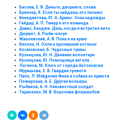
Басова, Е. В. Деньги, дворняги, слова
Бренчер, Х. Если ты найдешь это письмо .
Венедиктова, Ю. А. Армас. Зона надежды
Гайдар, А. П. Тимур и его команда
Дэвис, Бенджи. День, когда я встретил кита
Дюрант, А. Рыба-клоун
Жвалевский, А. В. Пока я на краю
Киллен, Н. Олли и пропавший котенок
Космовская, Б. Чудесные травы
Кузнецова, Ю. Н. Дневник волонтера
Кузнецова, Ю. Помощница ангела
Логинов, М. Ключ от города Антоновска
Мурашова, Е. В. Гвардия тревоги
Папп, Л. Мэйделин Финн и собака из приюта
Пожарская, А. Е. Другие вольеры
Рыбаков, А. Н. Неизвестный солдат
Тараненко, М. В. Королева флешмобов