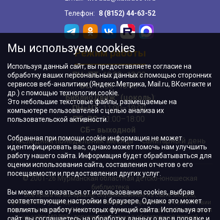
Телефон:
8 (8152) 44-63-52
Мы используем cookies
Режим работы
Используя данный сайт, вы предоставляете согласие на
ПН–ПТ:
10:00–18:00
обработку ваших персональных данных с помощью сторонних
сервисов веб-аналитики (Яндекс.Метрика, Mail.ru, ВКонтакте и
ВС:
11:00–18:00
др.) с помощью технологии cookie.
"БиблиоДвиж" (цоколь)
:
Это небольшие текстовые файлы, размещаемые на
ПН–ЧТ
:
11:00–19:00
компьютере пользователей с целью анализа их
ПТ, ВС:
11:00–18:00
пользовательской активности.
СБ– выходной
Собранная при помощи cookie информация не может
Последний понедельник месяца – санитарный день
идентифицировать вас, однако может помочь нам улучшить
работу нашего сайта. Информация будет обрабатываться для
оценки использования сайта, составления отчетов о его
посещаемости и предоставления других услуг.
© 2001-26 Мурманская областная детско-юношеская
библиотека
Вы можете отказаться от использования cookies, выбрав
Все права на материалы, опубликованные на сайте МОДЮБ,
соответствующие настройки в браузере. Однако это может
принадлежат учреждению и/или авторам и охраняются в соответствии
повлиять на работу некоторых функций сайта. Используя этот
с законодательством РФ. Использование материалов, опубликованных
на сайте МОДЮБ, допускается только с обязательной прямой
сайт, вы соглашаетесь на обработку данных о вас в порядке и