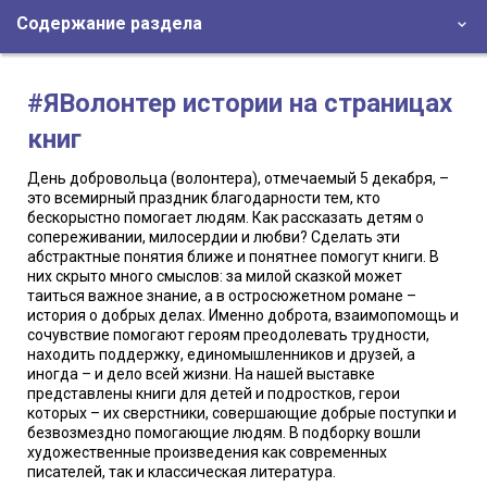
Содержание раздела
#ЯВолонтер истории на страницах
книг
День добровольца (волонтера), отмечаемый 5 декабря, –
это всемирный праздник благодарности тем, кто
бескорыстно помогает людям. Как рассказать детям о
сопереживании, милосердии и любви? Сделать эти
абстрактные понятия ближе и понятнее помогут книги. В
них скрыто много смыслов: за милой сказкой может
таиться важное знание, а в остросюжетном романе –
история о добрых делах. Именно доброта, взаимопомощь и
сочувствие помогают героям преодолевать трудности,
находить поддержку, единомышленников и друзей, а
иногда – и дело всей жизни. На нашей выставке
представлены книги для детей и подростков, герои
которых – их сверстники, совершающие добрые поступки и
безвозмездно помогающие людям. В подборку вошли
художественные произведения как современных
писателей, так и классическая литература.