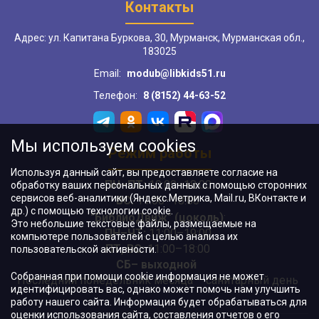
Контакты
Адрес: ул. Капитана Буркова, 30, Мурманск, Мурманская обл.,
183025
Email:
modub@libkids51.ru
Телефон:
8 (8152) 44-63-52
Мы используем cookies
Режим работы
Используя данный сайт, вы предоставляете согласие на
ПН–ПТ:
10:00–18:00
обработку ваших персональных данных с помощью сторонних
сервисов веб-аналитики (Яндекс.Метрика, Mail.ru, ВКонтакте и
ВС:
11:00–18:00
др.) с помощью технологии cookie.
"БиблиоДвиж" (цоколь)
:
Это небольшие текстовые файлы, размещаемые на
ПН–ЧТ
:
11:00–19:00
компьютере пользователей с целью анализа их
ПТ, ВС:
11:00–18:00
пользовательской активности.
СБ– выходной
Собранная при помощи cookie информация не может
Последний понедельник месяца – санитарный день
идентифицировать вас, однако может помочь нам улучшить
работу нашего сайта. Информация будет обрабатываться для
оценки использования сайта, составления отчетов о его