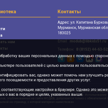
иотека
Контакты
Адрес: ул. Капитана Буркова
Мурманск, Мурманская обл.
сти
183025
а
Email:
modub@libkids51.ru
ать нам
акты
Телефон:
8 (8152) 44-63-52
сы
 обработку ваших персональных данных с помощью сторонни
ютере пользователей с целью анализа их пользовательск
нтифицировать вас, однако может помочь нам улучшить ра
 его посещаемости и предоставления других услуг.
 соответствующие настройки в браузере. Однако это может
ва на материалы, опубликованные на сайте МОДЮБ, принадлежат учрежден
ых о вас в порядке и целях, указанных выше.
орам и охраняются в соответствии с законодательством РФ. Использование
лов, опубликованных на сайте МОДЮБ, допускается только с обязательной
ылкой на страницу, с которой материал заимствован.