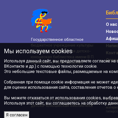
Библ
О нас
Ново
Афиш
Государственное областное
бюджетное учреждение культуры
Напис
Мы используем cookies
«Мурманская областная детско-
Конт
юношеская библиотека имени В.П.
Опро
Используя данный сайт, вы предоставляете согласие на
Махаевой» (ГОБУК МОДЮБ)
ВКонтакте и др.) с помощью технологии cookie.
Это небольшие текстовые файлы, размещаемые на компь
Собранная при помощи cookie информация не может иде
для оценки использования сайта, составления отчетов о
Вы можете отказаться от использования cookies, выбрав
© 2001-26 Мурманская областная
Все пра
Используя этот сайт, вы соглашаетесь на обработку данн
или авт
детско-юношеская библиотека
материа
гиперсс
Я согласен