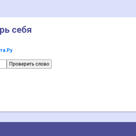
рь себя
та.Ру