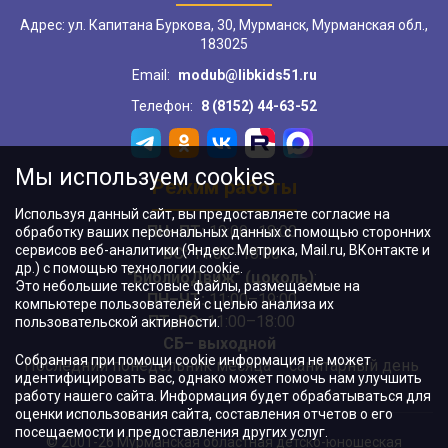
Адрес: ул. Капитана Буркова, 30, Мурманск, Мурманская обл.,
183025
Email:
modub@libkids51.ru
Телефон:
8 (8152) 44-63-52
Мы используем cookies
Режим работы
Используя данный сайт, вы предоставляете согласие на
ПН–ПТ:
10:00–18:00
обработку ваших персональных данных с помощью сторонних
сервисов веб-аналитики (Яндекс.Метрика, Mail.ru, ВКонтакте и
ВС:
11:00–18:00
др.) с помощью технологии cookie.
"БиблиоДвиж" (цоколь)
:
Это небольшие текстовые файлы, размещаемые на
ПН–ЧТ
:
11:00–19:00
компьютере пользователей с целью анализа их
ПТ, ВС:
11:00–18:00
пользовательской активности.
СБ– выходной
Собранная при помощи cookie информация не может
Последний понедельник месяца – санитарный день
идентифицировать вас, однако может помочь нам улучшить
работу нашего сайта. Информация будет обрабатываться для
оценки использования сайта, составления отчетов о его
посещаемости и предоставления других услуг.
© 2001-26 Мурманская областная детско-юношеская