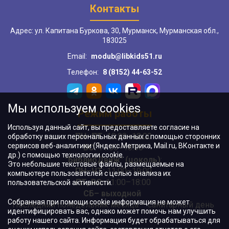
Контакты
Адрес: ул. Капитана Буркова, 30, Мурманск, Мурманская обл.,
183025
Email:
modub@libkids51.ru
Телефон:
8 (8152) 44-63-52
Мы используем cookies
Режим работы
Используя данный сайт, вы предоставляете согласие на
ПН–ПТ:
10:00–18:00
обработку ваших персональных данных с помощью сторонних
сервисов веб-аналитики (Яндекс.Метрика, Mail.ru, ВКонтакте и
ВС:
11:00–18:00
др.) с помощью технологии cookie.
"БиблиоДвиж" (цоколь)
:
Это небольшие текстовые файлы, размещаемые на
ПН–ЧТ
:
11:00–19:00
компьютере пользователей с целью анализа их
ПТ, ВС:
11:00–18:00
пользовательской активности.
СБ– выходной
Собранная при помощи cookie информация не может
Последний понедельник месяца – санитарный день
идентифицировать вас, однако может помочь нам улучшить
работу нашего сайта. Информация будет обрабатываться для